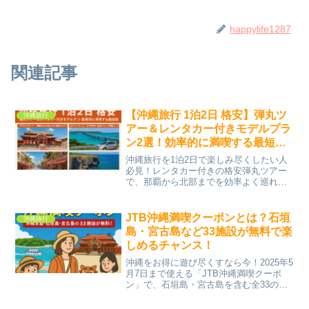
happylife1287
関連記事
【沖縄旅行 1泊2日 格安】弾丸ツ
沖縄旅行
アー＆レンタカー付きモデルプラ
ン2選！効率的に満喫する最短沖
縄旅
沖縄旅行を1泊2日で楽しみ尽くしたい人
必見！レンタカー付きの格安弾丸ツアー
で、那覇から北部までを効率よく巡れる
おすすめプランを2つ紹介します。1泊2日
で満喫！沖縄弾丸ツアーの魅力とは？時
間が限られていても、沖縄の魅力をたっ
JTB沖縄満喫クーポンとは？石垣
沖縄旅行
ぷり味わえるのが「...
島・宮古島など33施設が無料で楽
しめるチャンス！
沖縄をお得に遊び尽くすなら今！2025年5
月7日まで使える「JTB沖縄満喫クーポ
ン」で、石垣島・宮古島を含む全33の人
気観光スポットが無料に！？GW旅行にぴ
ったりのこのキャンペーンを詳しく解説