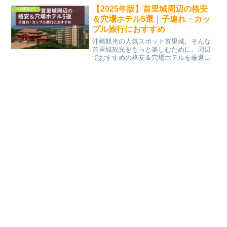
します。JTB沖縄満喫クーポンとは？GW
【2025年版】首里城周辺の格安
沖縄旅行
おすすめ...
＆穴場ホテル5選｜子連れ・カッ
プル旅行におすすめ
沖縄観光の人気スポット首里城。そんな
首里城観光をもっと楽しむために、周辺
でおすすめの格安＆穴場ホテルを厳選し
ました。子連れ・カップル旅行どちらに
もぴったりな宿泊先を紹介します。首里
城周辺のホテル選びで旅がもっと楽しく
なる沖縄旅行で首里城を訪...