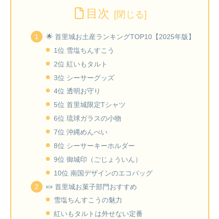
目次
🌟 首里城お土産ランキングTOP10【2025年版】
1位 雪塩ちんすこう
2位 紅いもタルト
3位 シーサーグッズ
4位 透明お守り
5位 首里城限定Tシャツ
6位 琉球ガラスの小物
7位 沖縄めんべい
8位 シーサーキーホルダー
9位 御城印（ごじょういん）
10位 南国デザインのエコバッグ
🍬 首里城お菓子部門おすすめ
雪塩ちんすこうの魅力
紅いもタルトは外せない定番