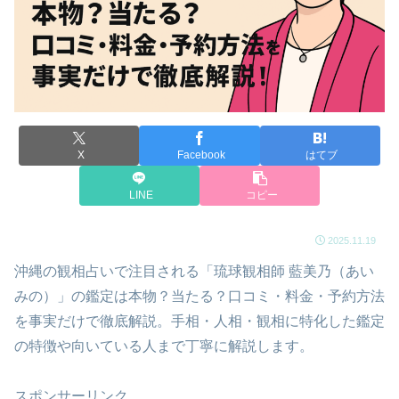
X
Facebook
はてブ
LINE
コピー
2025.11.19
沖縄の観相占いで注目される「琉球観相師 藍美乃（あい
みの）」の鑑定は本物？当たる？口コミ・料金・予約方法
を事実だけで徹底解説。手相・人相・観相に特化した鑑定
の特徴や向いている人まで丁寧に解説します。
スポンサーリンク