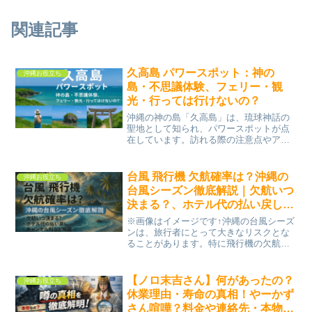
関連記事
久高島 パワースポット：神の
沖縄お役立ち
島・不思議体験、フェリー・観
光・行っては行けないの？
沖縄の神の島「久高島」は、琉球神話の
聖地として知られ、パワースポットが点
在しています。訪れる際の注意点やアク
セス方法、心に残る体験を紹介します。
久高島とは？神の島の魅力と歴史沖縄本
島からフェリーで約25分の距離に位置す
台風 飛行機 欠航確率は？沖縄の
沖縄お役立ち
る久高島は、琉球神話に...
台風シーズン徹底解説｜欠航いつ
決まる？、ホテル代の払い戻し、
キャンセル料など解説
※画像はイメージです↑沖縄の台風シーズ
ンは、旅行者にとって大きなリスクとな
ることがあります。特に飛行機の欠航が
発生する可能性が高まり、欠航の基準や
払い戻し、キャンセル料に関する情報を
事前に把握しておくことが重要です。・
【ノロ末吉さん】何があったの？
沖縄お役立ち
沖縄は台風の通り道で、...
休業理由・寿命の真相！やーかず
さん喧嘩？料金や連絡先・本物？