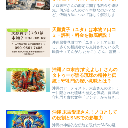
鑑定依頼を解説
ノロ末吉さんの鑑定に関する料金や連絡
先、何があったのか？本物なのか？な
ど、依頼方法について詳しく解説しま
す。また、過去に話題となった炎上の真
相や現在の休業状況についても調査しま
した。やーかずさんとの不仲説や健康問
天願貴子（ユタ）は本物？口コ
沖縄お役立ち
題についても触れていますので、気にな
ミ・評判・料金を徹底解説！
る方はぜひご一読ください。
沖縄県豊見城市で「ユタ」として活動
し、多くの相談者から支持されている天
願貴子（てんがん たかこ）さん。霊視や
人間関係、恋愛、仕事の悩み相談まで幅
広く対応しており、「本物なの？」「料
金はどれくらい？」と気になる方も多い
沖縄ノロ末吉(すえよし）さんの
はずです。本記事では、口...
沖縄お役立ち
タトゥーが語る琉球の精神と伝
統：守礼門の深い意味とは？
沖縄のアーティスト、末吉さんのタトゥ
ーに隠された琉球の歴史と伝統。首里城
守礼門と古代文字「ヲシテ」から解き明
かされる、彼の深い敬意とアイデンティ
ティ。
沖縄 末吉愛里さん！ノロとして
沖縄お役立ち
の役割とSNSでの影響力
沖縄の神秘的な伝統と現代のSNSの融