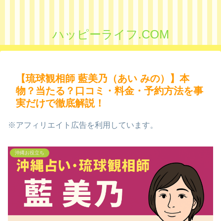
ハッピーライフ.COM
【琉球観相師 藍美乃（あい みの）】本
物？当たる？口コミ・料金・予約方法を事
実だけで徹底解説！
※アフィリエイト広告を利用しています。
沖縄お役立ち