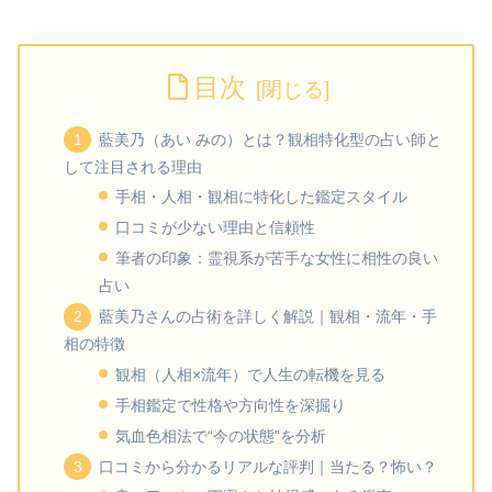
目次
藍美乃（あい みの）とは？観相特化型の占い師と
して注目される理由
手相・人相・観相に特化した鑑定スタイル
口コミが少ない理由と信頼性
筆者の印象：霊視系が苦手な女性に相性の良い
占い
藍美乃さんの占術を詳しく解説｜観相・流年・手
相の特徴
観相（人相×流年）で人生の転機を見る
手相鑑定で性格や方向性を深掘り
気血色相法で“今の状態”を分析
口コミから分かるリアルな評判｜当たる？怖い？