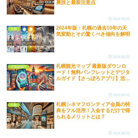
裏技と最新注意点
2024.08.26
2024年版：札幌の過去10年の天
札幌
気変動とその驚くべき傾向を解明
2024.08.26
札幌観光マップ 最新版ダウンロ
北海道旅行
ード！無料パンフレットとデジタ
ルガイド【さっぽろアプリ】活用
法
2024.08.26
札幌シネマフロンティア会員の特
札幌
典をフル活用！入会するだけで得
られるメリットとは？
2024.08.25