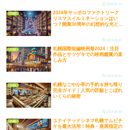
2025.07.13
2024年サッポロファクトリーク
札幌
リスマスイルミネーションはい
つ？開業30周年の幻想的な光と楽
しみ方完全ガイド
2024.09.23
札幌国際短編映画祭2024：注目
札幌
作品とサツゲキでの映画鑑賞の楽
しみ方
2024.09.01
札幌なごやか亭の予約＆持ち帰り
札幌
完全ガイド｜人気の匠鮨とこぼれ
いくらの秘密
2024.08.30
ユナイテッドシネマ札幌でムビチ
札幌
ケを最大活用！特典・座席指定の