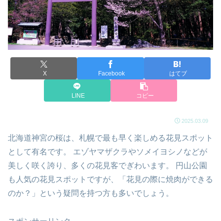
X
Facebook
はてブ
LINE
コピー
2025.03.09
北海道神宮の桜は、札幌で最も早く楽しめる花見スポット
として有名です。 エゾヤマザクラやソメイヨシノなどが
美しく咲く誇り、多くの花見客でぎわいます。 円山公園
も人気の花見スポットですが、「花見の際に焼肉ができる
のか？」という疑問を持つ方も多いでしょう。