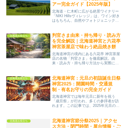
アー完全ガイド【2025年版】
北海道・仁木町に広がる絶景ワイナリー
「NIKI Hillsヴィレッジ」は、ワイン好き
はもちろん、自然やフォトジェニックな
空間、美味しいお土産を探している方に
も大人気の注目スポット。この記事で
は、地元でしか手に入らない穴場お土産
判官さま由来・持ち帰り・読み方
北海道お役立ち
や、インスタ映...
を完全解説｜北海道神宮と六花亭
神宮茶屋店で味わう絶品焼き餅
北海道神宮の境内にある六花亭 神宮茶屋
店の名物「判官さま」を徹底解説。由
来・読み方・持ち帰り方法から実際に食
べた感想まで、初めてでも楽しめるポイ
ントを詳しく紹介します。判官さまと
は？北海道神宮でしか味わえない特別な
北海道神宮：元旦の初詣誕生日祭
北海道お役立ち
和菓子北海道神宮の名物「判...
神宮2025：開園時間・交通規
制・有名お守りの完全ガイド
北海道神宮では毎年元旦に新年を祝う
「歳旦祭」が行われ、多くの参拝者が訪
れます。この記事では、2025年元旦の開
園時間や交通規制情報、有名なお守りに
ついて詳しく解説しています。北海道の
開園時間と神宮へのアクセス情報北海道
北海道神宮節分祭2025｜アクセ
北海道お役立ち
神宮は、元旦には特別な...
ス方法・閉門時間・屋台情報・ご