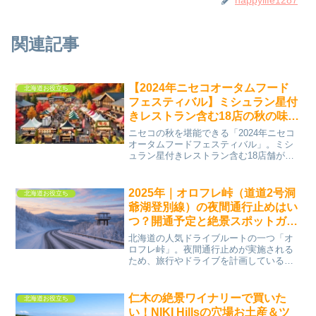
関連記事
【2024年ニセコオータムフード
北海道お役立ち
フェスティバル】ミシュラン星付
きレストラン含む18店の秋の味覚
を堪能！
ニセコの秋を堪能できる「2024年ニセコ
オータムフードフェスティバル」。ミシ
ュラン星付きレストラン含む18店舗が特
別メニューを提供し、エコフレンドリー
な取り組みも楽しめます。
2025年｜オロフレ峠（道道2号洞
北海道お役立ち
爺湖登別線）の夜間通行止めはい
つ？開通予定と絶景スポットガイ
ド
北海道の人気ドライブルートの一つ「オ
ロフレ峠」。夜間通行止めが実施される
ため、旅行やドライブを計画している方
にとって最新情報は欠かせません。この
記事では、2025年のオロフレ峠の通行止
め情報、開通予定、見どころ、そして安
仁木の絶景ワイナリーで買いた
北海道お役立ち
全に楽しむためのポイ...
い！NIKI Hillsの穴場お土産＆ツ