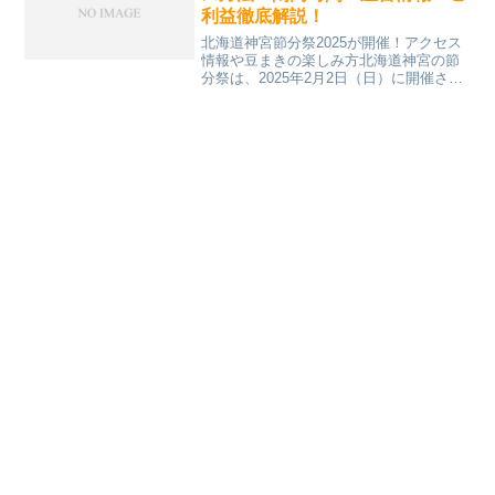
利益徹底解説！
北海道神宮節分祭2025が開催！アクセス
情報や豆まきの楽しみ方北海道神宮の節
分祭は、2025年2月2日（日）に開催され
ます。一陽来復を祈り、厄を祓い福をは
じめとする伝統行事で、毎年多くの参拝
者が訪れます。本記事では、アクセス方
法や豆まきの楽...