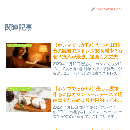
happylife1287
関連記事
【ホンマでっかTV】たった1日6
ホンマでっかTV
分の読書でストレス68％減少？な
ぜ？没入が最強、漫画も大丈夫
2025年11月12日放送の「ホンマでっか!?
TV」で人材育成評論家・坪田信貴先生が
解説。1日たった6分の読書でストレスが
68％も軽減？漫画や雑誌でもOK！「文字
を音にする没入」で心を整える最強の読
書術を紹介。坪田信貴先生が語る「読書
【ホンマでっかTV】美しい髪を
ホンマでっかTV
は最強...
作るにはカマンベールチーズ？理
由は？わかめより効果的って本
当？
2025年4月16日放送予定の「ホンマでっ
か!?TV」で紹介される“カマンベールチー
ズで美髪”の話題が注目されています。あ
の「ワカメよりいい」と言われる理由と
は？美しい髪を手に入れたい方は必見で