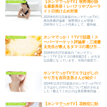
す！ホンマでっかTVで紹介！美髪に効く
【ホンマでっかTV】牧野潤が語
ホンマでっかTV
のはカマ...
る最新美容！レバクリやブルーラ
イト日焼け止め対策
2025年6月11日放送のホンマでっかTVに
再生医療評論家・牧野潤さんが登場！
JSKINクリニック代表として、紫外線対
策の新常識を語ります。牧野潤とは？美
容と再生医療を極める“本物”の専門家美容
医療の第一線で活躍する牧野潤さん。彼
ホンマでっか！？TVで話題！ス
ホンマでっかTV
がどんな人...
ーパーマーケット評論家・三浦慶
太先生が教えるタマゴの選び方｜
塩﨑も美味すぎて滅！
2026年5月27日放送の『ホンマでっ
か！？TV【タマゴの潜在能力】』が大き
な話題になっています。今回の放送で
は、「タマゴはただの食材じゃない！」
という驚きの内容が続々登場。美肌、IQ
アップ、日焼け対策、さらには虫歯予防
ホンマでっかTVでエラはがしの
ホンマでっかTV
まで、普段何気なく食...
やり方を吉田圭吾さんが紹介！
2024年11月27日放送のホンマでっかTVで
エラはがしのやり方について紹介されま
した！教えてくれたのは美容整体評論家
の吉田圭吾さんです。エラはがしエラは
がしの効果の理由フェイスラインがスッ
キリします。ほうれい線もが薄くなりス
【ホンマでっかTV】花粉症に効
ホンマでっかTV
ッキリします。...