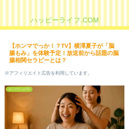
ハッピーライフ.COM
【ホンマでっか！？TV】横澤夏子が「脳
腸もみ」を体験予定！放送前から話題の脳
腸相関セラピーとは？
※アフィリエイト広告を利用しています。
ホンマでっかTV