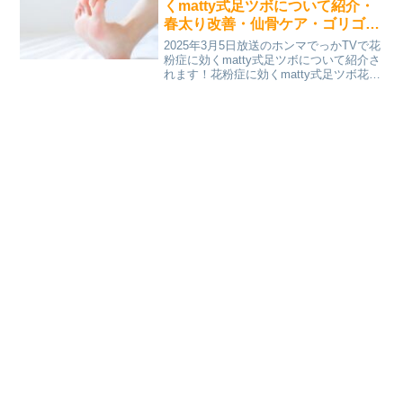
くmatty式足ツボについて紹介・
春太り改善・仙骨ケア・ゴリゴリ
10分解毒マッサージ
2025年3月5日放送のホンマでっかTVで花
粉症に効くmatty式足ツボについて紹介さ
れます！花粉症に効くmatty式足ツボ花粉
症に効くmatty式足ツボのやり方足の親指
の外側、爪の生えているところから先端
に向かって、手の人差し指の第2関節...