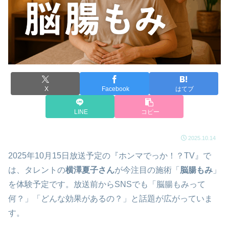
X
Facebook
はてブ
LINE
コピー
2025.10.14
2025年10月15日放送予定の『ホンマでっか！？TV』で
は、タレントの
横澤夏子さん
が今注目の施術「
脳腸もみ
」
を体験予定です。放送前からSNSでも「脳腸もみって
何？」「どんな効果があるの？」と話題が広がっていま
す。