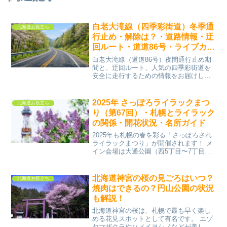
白老大滝線（四季彩街道）冬季通
北海道お役立ち
行止め・解除は？・道路情報・迂
回ルート・道道86号・ライブカメ
ラ情報
白老大滝線（道道86号）夜間通行止め期
間と、迂回ルート、人気の四季彩街道を
安全に走行するための情報をお届けしま
す。白老大滝線（四季彩街道）の夜間通
行止め・解除は？白老大滝線では、冬季
に夜間通行止めが実施されます。冬季の
2025年 さっぽろライラックまつ
北海道お役立ち
夜間通行止めや通行可能...
り（第67回）・札幌とライラック
の関係・開花状況・名所ガイド
2025年も札幌の春を彩る「さっぽろされ
ライラックまつり」が開催されます！ メ
イン会場は大通公園（西5丁目〜7丁目）
と川下公園の2カ所ですライラックの展
示・販売や音楽イベント、ワインガーデ
ンなど、札幌の春をゆっくり楽しめるイ
北海道神宮の桜の見ごろはいつ？
北海道お役立ち
ベントしが目白押...
焼肉はできるの？円山公園の状況
も解説！
北海道神宮の桜は、札幌で最も早く楽し
める花見スポットとして有名です。 エゾ
ヤマザクラやソメイヨシノなどが美しく