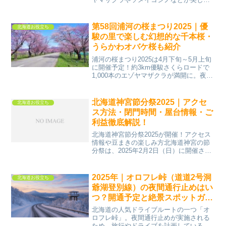
咲く誇り、多くの花見客でぎわいます。
円山公園も人気の花見スポットですが、
「花見の際に焼肉ができるのか？」とい
第58回浦河の桜まつり2025｜優
北海道お役立ち
う疑問を持つ方も多い...
駿の里で楽しむ幻想的な千本桜・
うらかわオバケ桜も紹介
浦河の桜まつり2025は4月下旬～5月上旬
に開催予定！約3km優駿さくらロードで
1,000本のエゾヤマザクラが満開に。夜桜
ライトアップで幻想的な風景を楽しも
う！浦河の桜まつり2025とは？浦河の桜
まつり2025は、北海道浦河町の「うらか
北海道神宮節分祭2025｜アクセ
北海道お役立ち
わ優...
ス方法・閉門時間・屋台情報・ご
利益徹底解説！
北海道神宮節分祭2025が開催！アクセス
情報や豆まきの楽しみ方北海道神宮の節
分祭は、2025年2月2日（日）に開催され
ます。一陽来復を祈り、厄を祓い福をは
じめとする伝統行事で、毎年多くの参拝
者が訪れます。本記事では、アクセス方
2025年｜オロフレ峠（道道2号洞
北海道お役立ち
法や豆まきの楽...
爺湖登別線）の夜間通行止めはい
つ？開通予定と絶景スポットガイ
ド
北海道の人気ドライブルートの一つ「オ
ロフレ峠」。夜間通行止めが実施される
ため、旅行やドライブを計画している方